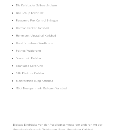
Die Karlsbader Selbstständigen
Doll Group Karlsruhe
Flowserve Flox Control Ettlingen
Harman Becker Karlsbad
Herrmann Ultraschall Karlsbad
Hotel Schwitzers Waldbronn
Polytec Waldbronn
Sonotronic Karlsbad
Sparkasse Karlsruhe
SRH Klinikum Karlsbad
Malerbetrieb Rupp Karlsbad
Göpi Biosupermarkt Ettlingen/Karlsbad
Bildtext: Eindrücke von der Ausbildungsmesse der anderen Art der
Gemeinschaftsschule Waldbronn. Fotos: Gemeinde Karlsbad