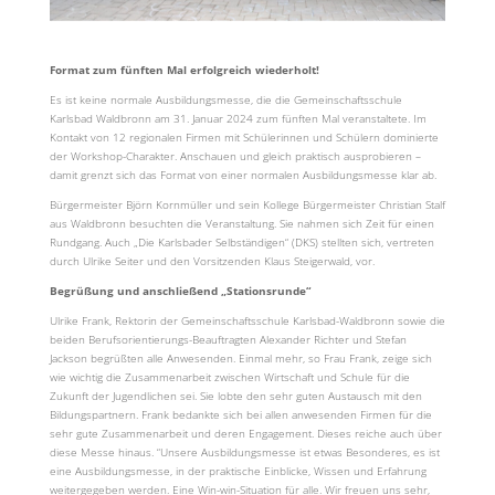
Format zum fünften Mal erfolgreich wiederholt!
Es ist keine normale Ausbildungsmesse, die die Gemeinschaftsschule
Karlsbad Waldbronn am 31. Januar 2024 zum fünften Mal veranstaltete. Im
Kontakt von 12 regionalen Firmen mit Schülerinnen und Schülern dominierte
der Workshop-Charakter. Anschauen und gleich praktisch ausprobieren –
damit grenzt sich das Format von einer normalen Ausbildungsmesse klar ab.
Bürgermeister Björn Kornmüller und sein Kollege Bürgermeister Christian Stalf
aus Waldbronn besuchten die Veranstaltung. Sie nahmen sich Zeit für einen
Rundgang. Auch „Die Karlsbader Selbständigen“ (DKS) stellten sich, vertreten
durch Ulrike Seiter und den Vorsitzenden Klaus Steigerwald, vor.
Begrüßung und anschließend „Stationsrunde“
Ulrike Frank, Rektorin der Gemeinschaftsschule Karlsbad-Waldbronn sowie die
beiden Berufsorientierungs-Beauftragten Alexander Richter und Stefan
Jackson begrüßten alle Anwesenden. Einmal mehr, so Frau Frank, zeige sich
wie wichtig die Zusammenarbeit zwischen Wirtschaft und Schule für die
Zukunft der Jugendlichen sei. Sie lobte den sehr guten Austausch mit den
Bildungspartnern. Frank bedankte sich bei allen anwesenden Firmen für die
sehr gute Zusammenarbeit und deren Engagement. Dieses reiche auch über
diese Messe hinaus. “Unsere Ausbildungsmesse ist etwas Besonderes, es ist
eine Ausbildungsmesse, in der praktische Einblicke, Wissen und Erfahrung
weitergegeben werden. Eine Win-win-Situation für alle. Wir freuen uns sehr,