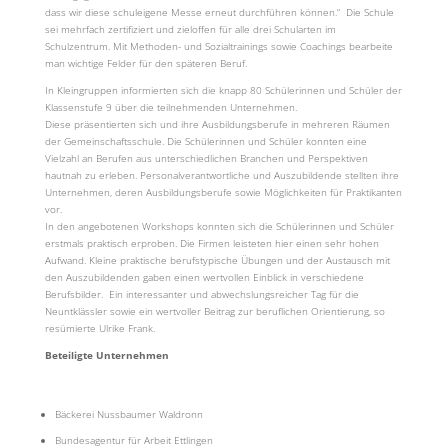
dass wir diese schuleigene Messe erneut durchführen können.“ Die Schule
sei mehrfach zertifiziert und zieloffen für alle drei Schularten im
Schulzentrum. Mit Methoden- und Sozialtrainings sowie Coachings bearbeite
man wichtige Felder für den späteren Beruf.
In Kleingruppen informierten sich die knapp 80 Schülerinnen und Schüler der
Klassenstufe 9 über die teilnehmenden Unternehmen.
Diese präsentierten sich und ihre Ausbildungsberufe in mehreren Räumen
der Gemeinschaftsschule. Die Schülerinnen und Schüler konnten eine
Vielzahl an Berufen aus unterschiedlichen Branchen und Perspektiven
hautnah zu erleben. Personalverantwortliche und Auszubildende stellten ihre
Unternehmen, deren Ausbildungsberufe sowie Möglichkeiten für Praktikanten
vor.
In den angebotenen Workshops konnten sich die Schülerinnen und Schüler
erstmals praktisch erproben. Die Firmen leisteten hier einen sehr hohen
Aufwand. Kleine praktische berufstypische Übungen und der Austausch mit
den Auszubildenden gaben einen wertvollen Einblick in verschiedene
Berufsbilder. Ein interessanter und abwechslungsreicher Tag für die
Neuntklässler sowie ein wertvoller Beitrag zur beruflichen Orientierung, so
resümierte Ulrike Frank.
Beteiligte Unternehmen
Bäckerei Nussbaumer Waldronn
Bundesagentur für Arbeit Ettlingen