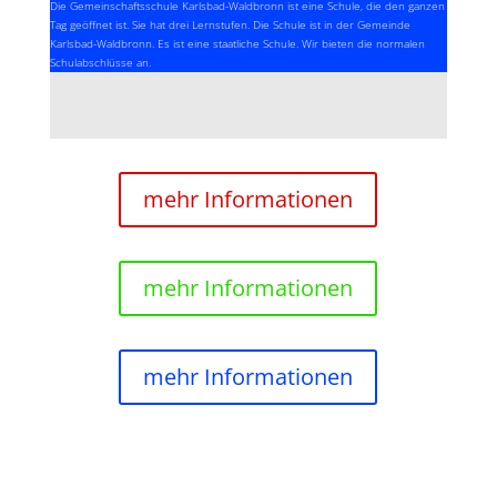
Die Gemeinschaftsschule Karlsbad-Waldbronn ist eine Schule, die den ganzen
Tag geöffnet ist. Sie hat drei Lernstufen. Die Schule ist in der Gemeinde
Karlsbad-Waldbronn. Es ist eine staatliche Schule. Wir bieten die normalen
Schulabschlüsse an.
mehr Informationen
mehr Informationen
mehr Informationen