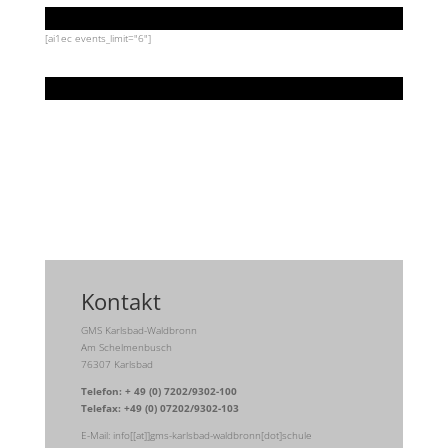
[ai1ec events_limit="6"]
Kontakt
GMS Karlsbad-Waldbronn
Am Schelmenbusch
76307 Karlsbad
Telefon: + 49 (0) 7202/9302-100
Telefax: +49 (0) 07202/9302-103
E-Mail: info[[at]]gms-karlsbad-waldbronn[dot]schule