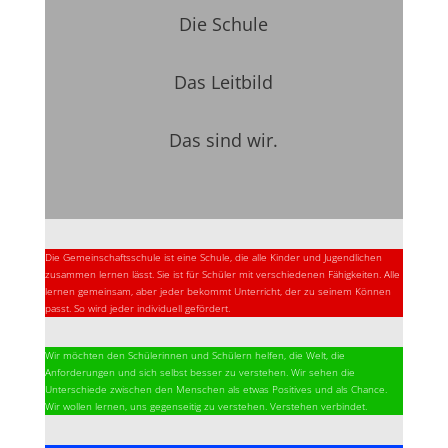
Die Schule
Das Leitbild
Das sind wir.
Die Gemeinschaftsschule ist eine Schule, die alle Kinder und Jugendlichen
zusammen lernen lässt. Sie ist für Schüler mit verschiedenen Fähigkeiten. Alle
lernen gemeinsam, aber jeder bekommt Unterricht, der zu seinem Können
passt. So wird jeder individuell gefördert.
Wir möchten den Schülerinnen und Schülern helfen, die Welt, die
Anforderungen und sich selbst besser zu verstehen. Wir sehen die
Unterschiede zwischen den Menschen als etwas Positives und als Chance.
Wir wollen lernen, uns gegenseitig zu verstehen. Verstehen verbindet.