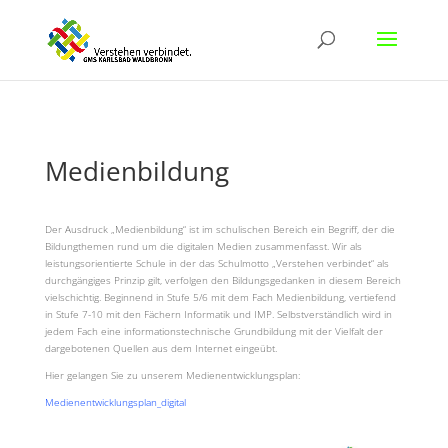
Medienbildung
Der Ausdruck „Medienbildung“ ist im schulischen Bereich ein Begriff, der die
Bildungthemen rund um die digitalen Medien zusammenfasst. Wir als
leistungsorientierte Schule in der das Schulmotto „Verstehen verbindet“ als
durchgängiges Prinzip gilt, verfolgen den Bildungsgedanken in diesem Bereich
vielschichtig. Beginnend in Stufe 5/6 mit dem Fach Medienbildung, vertiefend
in Stufe 7-10 mit den Fächern Informatik und IMP. Selbstverständlich wird in
jedem Fach eine informationstechnische Grundbildung mit der Vielfalt der
dargebotenen Quellen aus dem Internet eingeübt.
Hier gelangen Sie zu unserem Medienentwicklungsplan:
Medienentwicklungsplan_digital