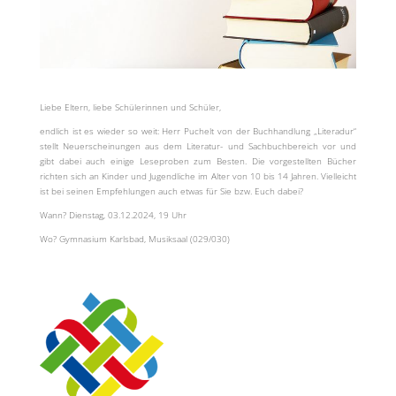
Liebe Eltern, liebe Schülerinnen und Schüler,
endlich ist es wieder so weit: Herr Puchelt von der Buchhandlung „Literadur“
stellt Neuerscheinungen aus dem Literatur- und Sachbuchbereich vor und
gibt dabei auch einige Leseproben zum Besten. Die vorgestellten Bücher
richten sich an Kinder und Jugendliche im Alter von 10 bis 14 Jahren. Vielleicht
ist bei seinen Empfehlungen auch etwas für Sie bzw. Euch dabei?
Wann? Dienstag, 03.12.2024, 19 Uhr
Wo? Gymnasium Karlsbad, Musiksaal (029/030)