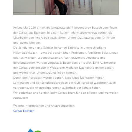
Anfang Mai 2026 erhielt die Jahrgangsstufe 7 besonderen Besuch vom Team
der Caritas aus Ettlingen. In einem kurzen Informationsvortrag stellten die
Mitarbeitenden ihre Arbeit sowie deren Unterstützungsangebote für Kinder
und Jugendliche vor.
Die Schülerinnen und Schüler bekamen Einblicke in unterschiedliche
Hilfsmöglichkeiten – etwa bei persönlichen Problemen, familiären Belastungen
oder schwierigen Lebenssituationen. Auch präventive Angebote und
Beratungsstellen wurden vorgestellt. Besonders erfreulich: Eine Außenstelle
der Caritas befindet sich in Waldbronn, wodurch Jugendliche unkompliziert
und wohnortnah Unterstützung finden können.
Durch den Austausch wurde deutlich, dass junge Menschen neben
Lehrkräften und der Schulsozialarbeit an der GMS Karlsbad-Waldbronn auch
vertrauensvolle Ansprechpersonen außerhalb der Schule haben.
Wir bedanken uns herzlich beim Caritas-Team für den offenen und wertvollen
Austausch!
Weitere Informationen und Ansprechpartner:
Caritas Ettlingen